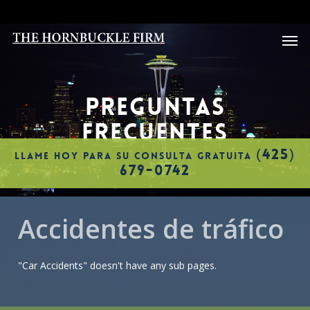
Skip
to
Men
main
content
PREGUNTAS
FRECUENTES
(425)
LLAME HOY PARA SU CONSULTA GRATUITA
679-0742
Accidentes de tráfico
"Car Accidents" doesn't have any sub pages.