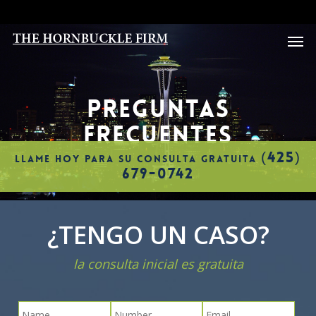
Skip
to
Men
main
content
PREGUNTAS
FRECUENTES
(425)
LLAME HOY PARA SU CONSULTA GRATUITA
679-0742
¿TENGO UN CASO?
la consulta inicial es gratuita